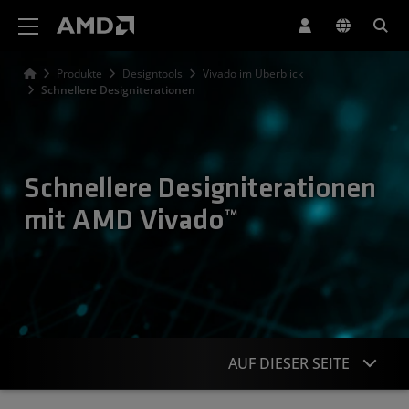
Erklärung zur Barrierefreiheit auf der AMD Website
Produkte
Designtools
Vivado im Überblick
Schnellere Designiterationen
Schnellere Designiterationen
mit AMD Vivado™
AUF DIESER SEITE