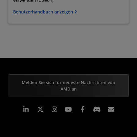
verwenden (UG904)
Benutzerhandbuch anzeigen
Melden Sie sich für neueste Nachrichten von
AMD an
LinkedIn
Instagram
Facebook
Abonn