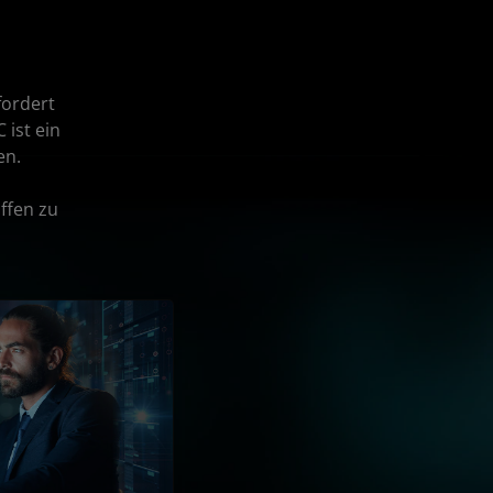
fordert
ist ein
en.
ffen zu