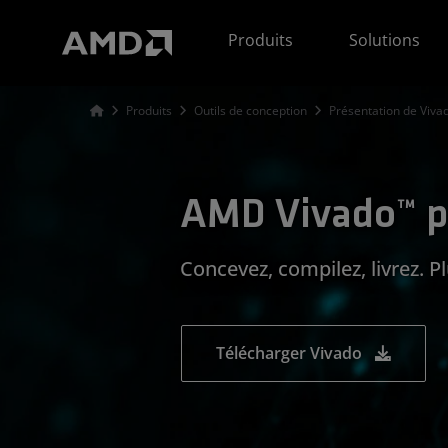
Déclaration d'accessibilité du site Web AMD
Produits
Solutions
Produits
Outils de conception
Présentation de Viva
AMD Vivado™ p
Concevez, compilez, livrez. 
Télécharger Vivado