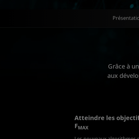
Présentati
Grâce à un
aux dévelo
Atteindre les objecti
F
MAX
Les nouveaux algorithmes 