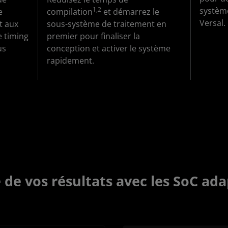
1,2
systèm
e
compilation
et démarrez le
Versal.
t aux
sous-système de traitement en
e timing
premier pour finaliser la
us
conception et activer le système
rapidement.
é de vos résultats avec les SoC ad