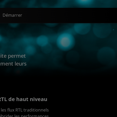
Démarrer
uite permet
ement leurs
RTL de haut niveau
 les flux RTL traditionnels
ébrider les performances