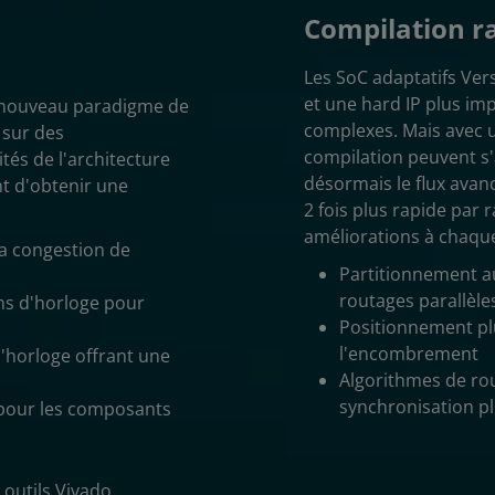
Compilation r
Les SoC adaptatifs Ver
et une hard IP plus im
n nouveau paradigme de
complexes. Mais avec u
 sur des
compilation peuvent s'
és de l'architecture
désormais le flux avan
nt d'obtenir une
2 fois plus rapide par
améliorations à chaque
la congestion de
Partitionnement a
routages parallèle
ns d'horloge pour
Positionnement plu
l'encombrement
'horloge offrant une
Algorithmes de ro
synchronisation pl
 pour les composants
outils Vivado,