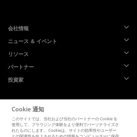
会社情報
AMD について
ニュース ＆ イベント
役員
ニュースルーム
リソース
企業責任
イベント
キャリア
デベロッパー セントラル
パートナー
メディア ライブラリ
お問い合わせ
ブログ
AMD パートナー ハブ
投資家
ケース スタディ
正規販売代理店
ウェビナー
投資家向け情報
AMD ユニバーシティ プログラム
リソースを探す
財務情報
取締役会
Cookie 通知
利用規約
ガバナンス報告書
プライバシー
このサイトでは、当社および当社のパートナーの Cookie を
SEC 提出書類
商標
使用して、ブラウジング体験をより便利でパーソナライズさ
れたものにします。 Cookieは、サイトの効率性やユーザー
サプライ チェーンの透明性
との関連性を向上させるための情報をコンピューターに保存