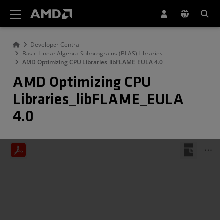
AMD ウェブサイト アクセシビリティ ステートメント
Developer Central
Basic Linear Algebra Subprograms (BLAS) Libraries
AMD Optimizing CPU Libraries_libFLAME_EULA 4.0
AMD Optimizing CPU
Libraries_libFLAME_EULA
4.0