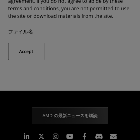
agreement. If you do not agree to abide by these
terms and conditions, you are not permitted to use
the site or download materials from the site.
ファイル名
Accept
AMD の最新ニュースを購読
Linkedin
Instagram
Facebook
購読