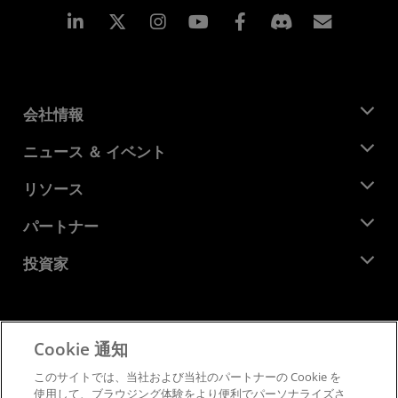
Linkedin
Instagram
Facebook
購読
会社情報
AMD について
ニュース ＆ イベント
役員
ニュースルーム
リソース
企業責任
イベント
キャリア
デベロッパー セントラル
パートナー
メディア ライブラリ
お問い合わせ
ブログ
AMD パートナー ハブ
投資家
ケース スタディ
正規販売代理店
ウェビナー
投資家向け情報
AMD ユニバーシティ プログラム
リソースを探す
財務情報
取締役会
Cookie 通知
利用規約
ガバナンス報告書
プライバシー
このサイトでは、当社および当社のパートナーの Cookie を
SEC 提出書類
商標
使用して、ブラウジング体験をより便利でパーソナライズさ