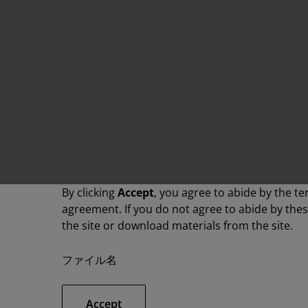
By clicking
Accept
, you agree to abide by the te
agreement. If you do not agree to abide by the
the site or download materials from the site.
ファイル名
Accept