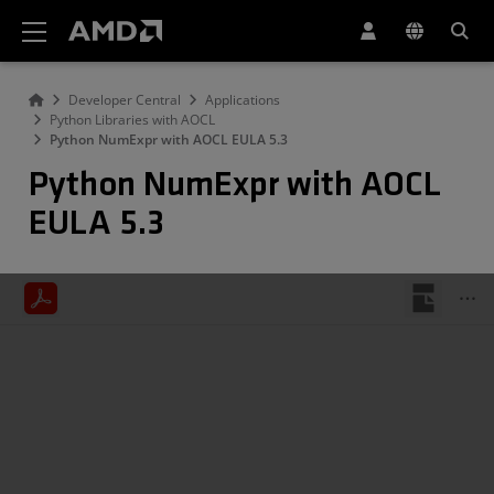
AMD ウェブサイト アクセシビリティ ステートメント
Developer Central
Applications
Python Libraries with AOCL
Python NumExpr with AOCL EULA 5.3
Python NumExpr with AOCL
EULA 5.3