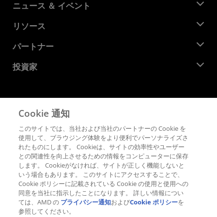
AMD について
ニュース ＆ イベント
役員
ニュースルーム
リソース
企業責任
イベント
キャリア
デベロッパー セントラル
パートナー
メディア ライブラリ
お問い合わせ
ブログ
AMD パートナー ハブ
投資家
ケース スタディ
正規販売代理店
ウェビナー
投資家向け情報
AMD ユニバーシティ プログラム
リソースを探す
財務情報
取締役会
Cookie 通知
利用規約
ガバナンス報告書
プライバシー
このサイトでは、当社および当社のパートナーの Cookie を
SEC 提出書類
商標
使用して、ブラウジング体験をより便利でパーソナライズさ
れたものにします。 Cookieは、サイトの効率性やユーザー
サプライ チェーンの透明性
との関連性を向上させるための情報をコンピューターに保存
公正でオープンな競争
します。 Cookieがなければ、サイトが正しく機能しないと
英国税務戦略
いう場合もあります。 このサイトにアクセスすることで、
Cookie ポリシー
Cookie ポリシーに記載されている Cookie の使用と使用への
同意を当社に指示したことになります。 詳しい情報につい
Cookie の設定
ては、AMD の
プライバシー通知
および
Cookie ポリシー
を
参照してください。