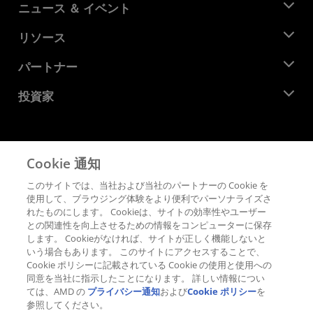
AMD について
ニュース ＆ イベント
役員
ニュースルーム
リソース
企業責任
イベント
キャリア
デベロッパー セントラル
パートナー
メディア ライブラリ
お問い合わせ
ブログ
AMD パートナー ハブ
投資家
ケース スタディ
正規販売代理店
ウェビナー
投資家向け情報
AMD ユニバーシティ プログラム
リソースを探す
財務情報
取締役会
Cookie 通知
利用規約
ガバナンス報告書
プライバシー
このサイトでは、当社および当社のパートナーの Cookie を
SEC 提出書類
商標
使用して、ブラウジング体験をより便利でパーソナライズさ
れたものにします。 Cookieは、サイトの効率性やユーザー
サプライ チェーンの透明性
との関連性を向上させるための情報をコンピューターに保存
公正でオープンな競争
します。 Cookieがなければ、サイトが正しく機能しないと
英国税務戦略
いう場合もあります。 このサイトにアクセスすることで、
Cookie ポリシー
Cookie ポリシーに記載されている Cookie の使用と使用への
同意を当社に指示したことになります。 詳しい情報につい
Cookie の設定
ては、AMD の
プライバシー通知
および
Cookie ポリシー
を
参照してください。