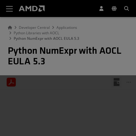
AMD ウェブサイト アクセシビリティ ステートメント
Developer Central
Applications
Python Libraries with AOCL
Python NumExpr with AOCL EULA 5.3
Python NumExpr with AOCL
EULA 5.3