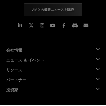
AMD の最新ニュースを購読
Linkedin
Instagram
Facebook
購読
会社情報
AMD について
ニュース ＆ イベント
役員
ニュースルーム
リソース
企業責任
イベント
キャリア
デベロッパー セントラル
パートナー
メディア ライブラリ
お問い合わせ
ブログ
AMD パートナー ハブ
投資家
ケース スタディ
正規販売代理店
ウェビナー
投資家向け情報
AMD ユニバーシティ プログラム
リソースを探す
財務情報