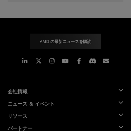
AMD の最新ニュースを購読
Linkedin
Instagram
Facebook
購読
会社情報
AMD について
ニュース ＆ イベント
役員
ニュースルーム
リソース
企業責任
イベント
キャリア
デベロッパー セントラル
パートナー
メディア ライブラリ