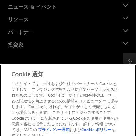
AMD について
ニュース ＆ イベント
役員
ニュースルーム
リソース
企業責任
イベント
キャリア
デベロッパー セントラル
パートナー
メディア ライブラリ
お問い合わせ
ブログ
AMD パートナー ハブ
投資家
ケース スタディ
正規販売代理店
ウェビナー
投資家向け情報
AMD ユニバーシティ プログラム
フィードバック
リソースを探す
財務情報
取締役会
Cookie 通知
利用規約
ガバナンス報告書
プライバシー
このサイトでは、当社および当社のパートナーの Cookie を
SEC 提出書類
商標
使用して、ブラウジング体験をより便利でパーソナライズさ
れたものにします。 Cookieは、サイトの効率性やユーザー
サプライ チェーンの透明性
との関連性を向上させるための情報をコンピューターに保存
公正でオープンな競争
します。 Cookieがなければ、サイトが正しく機能しないと
英国税務戦略
いう場合もあります。 このサイトにアクセスすることで、
Cookie ポリシー
Cookie ポリシーに記載されている Cookie の使用と使用への
同意を当社に指示したことになります。 詳しい情報につい
Cookie の設定
ては、AMD の
プライバシー通知
および
Cookie ポリシー
を
参照してください。