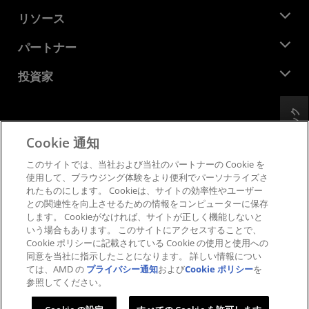
役員
ニュースルーム
リソース
企業責任
イベント
キャリア
デベロッパー セントラル
パートナー
メディア ライブラリ
お問い合わせ
ブログ
AMD パートナー ハブ
投資家
ケース スタディ
正規販売代理店
ウェビナー
投資家向け情報
AMD ユニバーシティ プログラム
リソースを探す
フィードバック
財務情報
取締役会
Cookie 通知
利用規約
ガバナンス報告書
プライバシー
このサイトでは、当社および当社のパートナーの Cookie を
SEC 提出書類
商標
使用して、ブラウジング体験をより便利でパーソナライズさ
れたものにします。 Cookieは、サイトの効率性やユーザー
サプライ チェーンの透明性
との関連性を向上させるための情報をコンピューターに保存
公正でオープンな競争
します。 Cookieがなければ、サイトが正しく機能しないと
英国税務戦略
いう場合もあります。 このサイトにアクセスすることで、
Cookie ポリシー
Cookie ポリシーに記載されている Cookie の使用と使用への
同意を当社に指示したことになります。 詳しい情報につい
Cookie の設定
ては、AMD の
プライバシー通知
および
Cookie ポリシー
を
参照してください。
© 2026 Advanced Micro Devices, Inc.