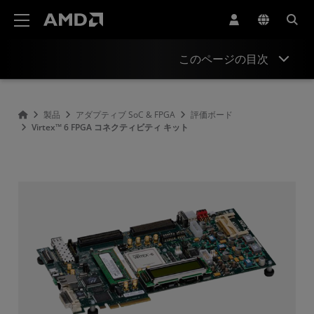
AMD ウェブサイト アクセシビリティ ステートメント
このページの目次
概要
製品
アダプティブ SoC & FPGA
評価ボード
Virtex™ 6 FPGA コネクティビティ キット
製品情報
リソース