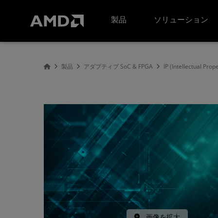
AMD ウェブサイト アクセシビリティ ステートメント
製品
ソリューション
製品
アダプティブ SoC & FPGA
IP (Intellectual Prop
画像を拡大