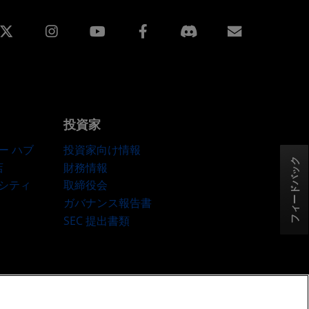
edin
Instagram
Facebook
購読
投資家
ー ハブ
投資家向け情報
フィードバック
店
財務情報
ーシティ
取締役会
ガバナンス報告書
SEC 提出書類
okie ポリシー
Cookie の設定