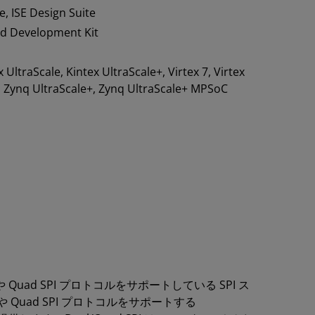
, ISE Design Suite
d Development Kit
ex UltraScale, Kintex UltraScale+, Virtex 7, Virtex
0, Zynq UltraScale+, Zynq UltraScale+ MPSoC
や Quad SPI プロトコルをサポートしている SPI ス
や Quad SPI プロトコルをサポートする