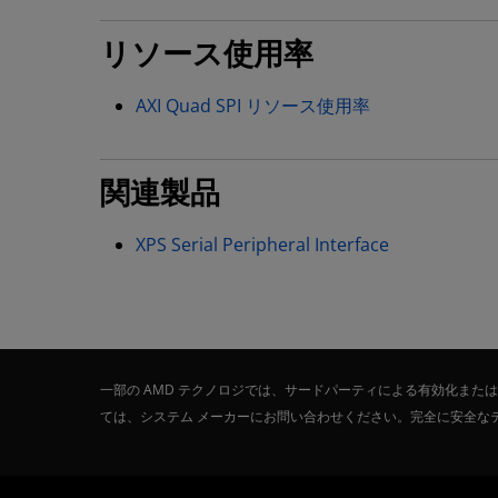
リソース使用率
AXI Quad SPI リソース使用率
関連製品
XPS Serial Peripheral Interface
一部の AMD テクノロジでは、サードパーティによる有効化ま
ては、システム メーカーにお問い合わせください。完全に安全な