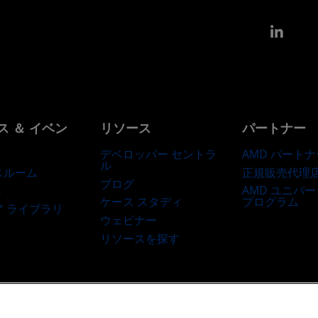
Link
ス ＆ イベン
リソース
パートナー
デベロッパー セントラ
AMD パートナ
ル
正規販売代理
スルーム
ブログ
AMD ユニバ
ト
ケース スタディ
プログラム
ア ライブラリ
ウェビナー
リソースを探す
商標
サプライ チェーンの透明性
公正でオープンな競争
英国税務戦略
Co