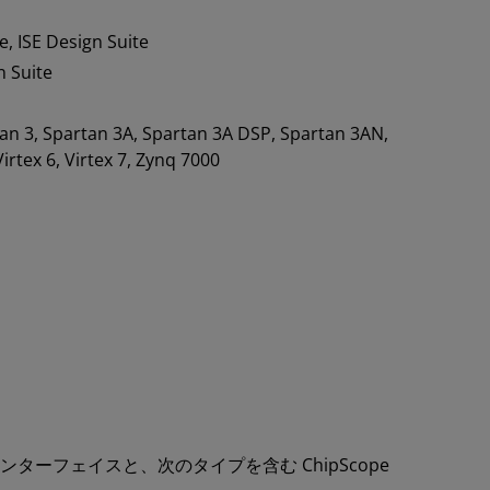
, ISE Design Suite
n Suite
rtan 3, Spartan 3A, Spartan 3A DSP, Spartan 3AN,
Virtex 6, Virtex 7, Zynq 7000
 (BSCAN) インターフェイスと、次のタイプを含む ChipScope