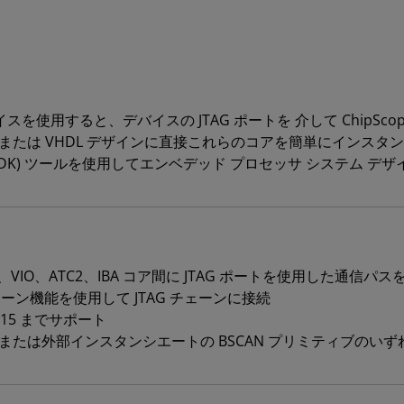
。
インターフェイスを使用すると、デバイスの JTAG ポートを 介して ChipS
log® または VHDL デザインに直接これらのコアを簡単にイ
DK) ツールを使用してエンベデッド プロセッサ システム デ
と ILA、VIO、ATC2、IBA コア間に JTAG ポートを使用した通信パ
チェーン機能を使用して JTAG チェーンに接続
 15 までサポート
内部または外部インスタンシエートの BSCAN プリミティブのいず