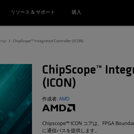
リソース & サポート
購入
erty)
ChipScope™ Integrated Controller (ICON)
ChipScope™ Integr
(ICON)
作成者:
AMD
Chipscope™ ICON コアは、FPGA Boun
に通信パスを提供します。