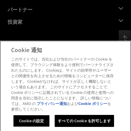
イベント
キャリア
デベロッパー セントラル
パートナー
メディア ライブラリ
お問い合わせ
ブログ
AMD パートナー ハブ
投資家
ケース スタディ
正規販売代理店
ウェビナー
投資家向け情報
AMD ユニバーシティ プログラム
フィードバック
リソースを探す
財務情報
取締役会
Cookie 通知
利用規約
ガバナンス報告書
プライバシー
このサイトでは、当社および当社のパートナーの Cookie を
SEC 提出書類
商標
使用して、ブラウジング体験をより便利でパーソナライズさ
れたものにします。 Cookieは、サイトの効率性やユーザー
サプライ チェーンの透明性
との関連性を向上させるための情報をコンピューターに保存
公正でオープンな競争
します。 Cookieがなければ、サイトが正しく機能しないと
英国税務戦略
いう場合もあります。 このサイトにアクセスすることで、
Cookie ポリシー
Cookie ポリシーに記載されている Cookie の使用と使用への
同意を当社に指示したことになります。 詳しい情報につい
Cookie の設定
ては、AMD の
プライバシー通知
および
Cookie ポリシー
を
参照してください。
© 2026 Advanced Micro Devices, Inc.
Cookie の設定
すべての Cookie を許可します