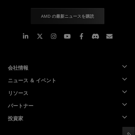
AMD の最新ニュースを購読
Linkedin
Instagram
Facebook
購読
会社情報
AMD について
ニュース ＆ イベント
役員
ニュースルーム
リソース
企業責任
イベント
キャリア
デベロッパー セントラル
パートナー
メディア ライブラリ
お問い合わせ
ブログ
AMD パートナー ハブ
投資家
ケース スタディ
正規販売代理店
ウェビナー
投資家向け情報
AMD ユニバーシティ プログラム