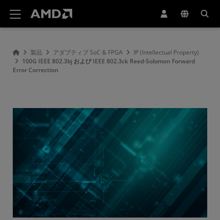
AMD ウェブサイト アクセシビリティ ステートメント
製品
アダプティブ SoC & FPGA
IP (Intellectual Property)
100G IEEE 802.3bj および IEEE 802.3ck Reed-Solomon Forward
Error Correction