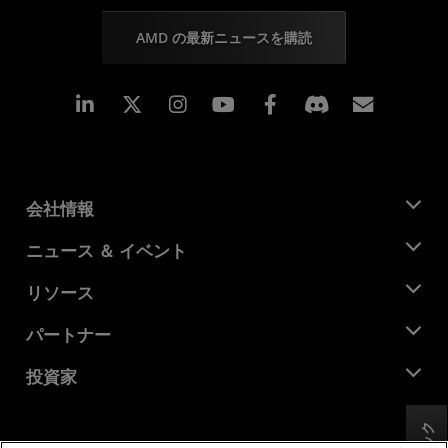
AMD の最新ニュースを購読
Linkedin
Instagram
Facebook
購読
会社情報
AMD について
ニュース ＆ イベント
役員
ニュースルーム
リソース
企業責任
イベント
キャリア
デベロッパー セントラル
パートナー
メディア ライブラリ
お問い合わせ
ブログ
AMD パートナー ハブ
投資家
ケース スタディ
正規販売代理店
ウェビナー
投資家向け情報
AMD ユニバーシティ プログラム
リソースを探す
財務情報