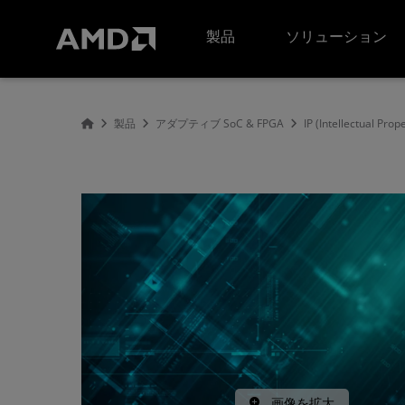
AMD ウェブサイト アクセシビリティ ステートメント
製品
ソリューション
製品
アダプティブ SoC & FPGA
IP (Intellectual Prop
画像を拡大