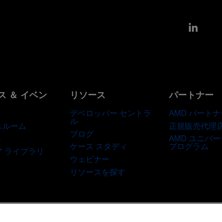
Link
ス ＆ イベン
リソース
パートナー
デベロッパー セントラ
AMD パートナ
ル
正規販売代理
スルーム
ブログ
AMD ユニバ
ト
ケース スタディ
プログラム
ア ライブラリ
ウェビナー
リソースを探す