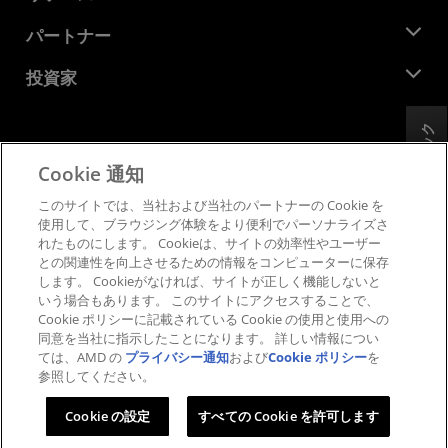
イベント
キャリア
デベロッパー セントラル
パートナー
メディア ライブラリ
お問い合わせ
ブログ
AMD パートナー ハブ
投資家
ケース スタディ
正規販売代理店
ウェビナー
投資家向け情報
AMD ユニバーシティ プログラム
フィードバック
リソースを探す
財務情報
取締役会
Cookie 通知
利用規約
ガバナンス報告書
プライバシー
このサイトでは、当社および当社のパートナーの Cookie を
SEC 提出書類
商標
使用して、ブラウジング体験をより便利でパーソナライズさ
れたものにします。 Cookieは、サイトの効率性やユーザー
サプライ チェーンの透明性
との関連性を向上させるための情報をコンピューターに保存
公正でオープンな競争
します。 Cookieがなければ、サイトが正しく機能しないと
英国税務戦略
いう場合もあります。 このサイトにアクセスすることで、
Cookie ポリシー
Cookie ポリシーに記載されている Cookie の使用と使用への
同意を当社に指示したことになります。 詳しい情報につい
Cookie の設定
ては、AMD の
プライバシー通知
および
Cookie ポリシー
を
参照してください。
© 2026 Advanced Micro Devices, Inc.
Cookie の設定
すべての Cookie を許可します