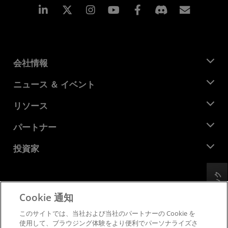
Linkedin
Instagram
Facebook
購読
会社情報
AMD について
ニュース ＆ イベント
役員
ニュースルーム
リソース
企業責任
イベント
キャリア
デベロッパー セントラル
パートナー
メディア ライブラリ
お問い合わせ
ブログ
AMD パートナー ハブ
投資家
ケース スタディ
正規販売代理店
ウェビナー
投資家向け情報
AMD ユニバーシティ プログラム
リソースを探す
フィードバック
財務情報
取締役会
Cookie 通知
利用規約
ガバナンス報告書
プライバシー
このサイトでは、当社および当社のパートナーの Cookie を
SEC 提出書類
商標
使用して、ブラウジング体験をより便利でパーソナライズさ