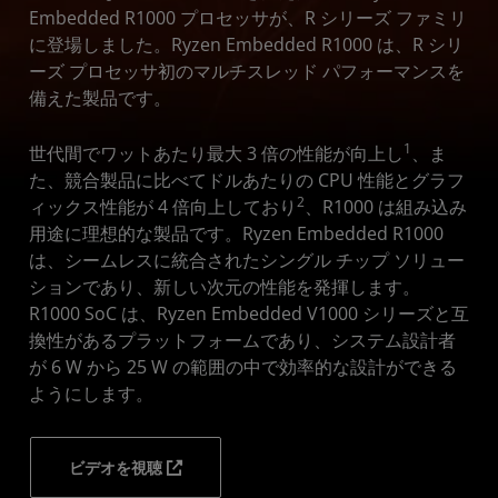
リソース
Embedded R1000 プロセッサが、R シリーズ ファミリ
に登場しました。Ryzen Embedded R1000 は、R シリ
開始する
ーズ プロセッサ初のマルチスレッド パフォーマンスを
備えた製品です。
1
世代間でワットあたり最大 3 倍の性能が向上し
、ま
た、競合製品に比べてドルあたりの CPU 性能とグラフ
2
ィックス性能が 4 倍向上しており
、R1000 は組み込み
用途に理想的な製品です。Ryzen Embedded R1000
は、シームレスに統合されたシングル チップ ソリュー
ションであり、新しい次元の性能を発揮します。
R1000 SoC は、Ryzen Embedded V1000 シリーズと互
換性があるプラットフォームであり、システム設計者
が 6 W から 25 W の範囲の中で効率的な設計ができる
ようにします。
ビデオを視聴