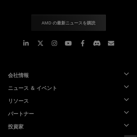
AMD の最新ニュースを購読
Linkedin
Instagram
Facebook
購読
会社情報
AMD について
ニュース ＆ イベント
役員
ニュースルーム
リソース
企業責任
イベント
キャリア
デベロッパー セントラル
パートナー
メディア ライブラリ
お問い合わせ
ブログ
AMD パートナー ハブ
投資家
ケース スタディ
正規販売代理店
ウェビナー