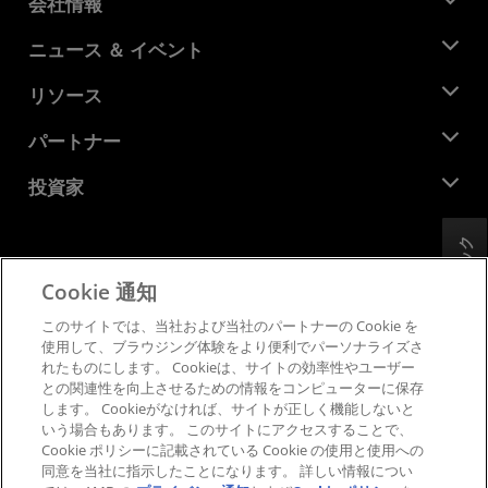
会社情報
AMD について
ニュース ＆ イベント
役員
ニュースルーム
リソース
企業責任
イベント
キャリア
デベロッパー セントラル
パートナー
メディア ライブラリ
お問い合わせ
ブログ
AMD パートナー ハブ
投資家
ケース スタディ
正規販売代理店
ウェビナー
投資家向け情報
AMD ユニバーシティ プログラム
フィードバック
リソースを探す
財務情報
取締役会
Cookie 通知
利用規約
ガバナンス報告書
プライバシー
このサイトでは、当社および当社のパートナーの Cookie を
SEC 提出書類
商標
使用して、ブラウジング体験をより便利でパーソナライズさ
れたものにします。 Cookieは、サイトの効率性やユーザー
サプライ チェーンの透明性
との関連性を向上させるための情報をコンピューターに保存
公正でオープンな競争
します。 Cookieがなければ、サイトが正しく機能しないと
英国税務戦略
いう場合もあります。 このサイトにアクセスすることで、
Cookie ポリシー
Cookie ポリシーに記載されている Cookie の使用と使用への
同意を当社に指示したことになります。 詳しい情報につい
Cookie の設定