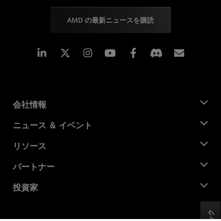
AMD の最新ニュースを購読
Linkedin
Instagram
Facebook
購読
会社情報
AMD について
ニュース ＆ イベント
役員
ニュースルーム
リソース
企業責任
イベント
キャリア
デベロッパー セントラル
パートナー
メディア ライブラリ
お問い合わせ
ブログ
AMD パートナー ハブ
投資家
ケース スタディ
正規販売代理店
ウェビナー
投資家向け情報
AMD ユニバーシティ プログラム
リソースを探す
財務情報