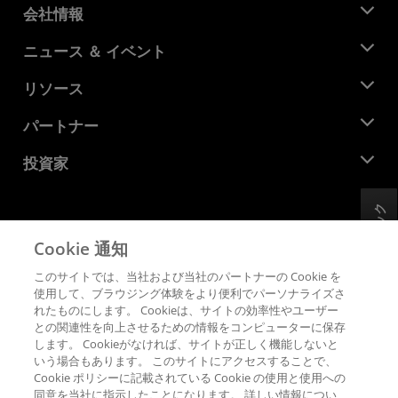
会社情報
AMD について
ニュース ＆ イベント
役員
ニュースルーム
リソース
企業責任
イベント
キャリア
デベロッパー セントラル
パートナー
メディア ライブラリ
お問い合わせ
ブログ
AMD パートナー ハブ
投資家
ケース スタディ
正規販売代理店
ウェビナー
投資家向け情報
AMD ユニバーシティ プログラム
フィードバック
リソースを探す
財務情報
取締役会
Cookie 通知
利用規約
ガバナンス報告書
プライバシー
このサイトでは、当社および当社のパートナーの Cookie を
SEC 提出書類
商標
使用して、ブラウジング体験をより便利でパーソナライズさ
れたものにします。 Cookieは、サイトの効率性やユーザー
サプライ チェーンの透明性
との関連性を向上させるための情報をコンピューターに保存
公正でオープンな競争
します。 Cookieがなければ、サイトが正しく機能しないと
英国税務戦略
いう場合もあります。 このサイトにアクセスすることで、
Cookie ポリシー
Cookie ポリシーに記載されている Cookie の使用と使用への
同意を当社に指示したことになります。 詳しい情報につい
Cookie の設定