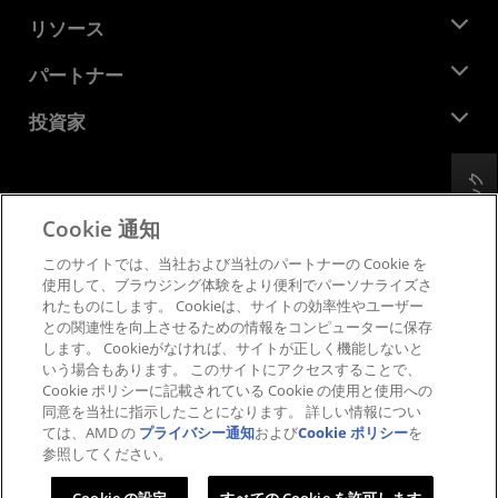
役員
ニュースルーム
リソース
企業責任
イベント
キャリア
デベロッパー セントラル
パートナー
メディア ライブラリ
お問い合わせ
ブログ
AMD パートナー ハブ
投資家
ケース スタディ
正規販売代理店
ウェビナー
投資家向け情報
AMD ユニバーシティ プログラム
フィードバック
リソースを探す
財務情報
取締役会
Cookie 通知
利用規約
ガバナンス報告書
プライバシー
このサイトでは、当社および当社のパートナーの Cookie を
SEC 提出書類
商標
使用して、ブラウジング体験をより便利でパーソナライズさ
れたものにします。 Cookieは、サイトの効率性やユーザー
サプライ チェーンの透明性
との関連性を向上させるための情報をコンピューターに保存
公正でオープンな競争
します。 Cookieがなければ、サイトが正しく機能しないと
英国税務戦略
いう場合もあります。 このサイトにアクセスすることで、
Cookie ポリシー
Cookie ポリシーに記載されている Cookie の使用と使用への
同意を当社に指示したことになります。 詳しい情報につい
Cookie の設定
ては、AMD の
プライバシー通知
および
Cookie ポリシー
を
参照してください。
© 2026 Advanced Micro Devices, Inc.