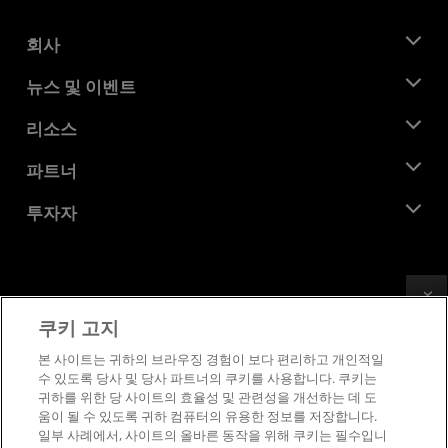
회사
AMD 소개
뉴스 및 이벤트
관리팀
뉴스룸
리소스
기업의 사회적 책임
이벤트
채용
개발자 센트럴
파트너
미디어 라이브러리
문의하기
블로그
AMD 파트너 허브
투자자
사례 연구
공식 유통업체
웨비나
투자자 관계
AMD 대학 프로그램
리소스 살펴보기
재무 정보
이사위원회
Feedback
이용약관
쿠키 고지
거버넌스 문서
프라이버시
SEC 신고서
상표
본 사이트는 귀하의 브라우징 경험이 보다 편리하고 개인적일
수 있도록 당사 및 당사 파트너의 쿠키를 사용합니다. 쿠키는
공급망 투명성
귀하를 위한 당 사이트의 효율성 및 관련성을 개선하는 데 도
공정 및 공개 경쟁
움이 될 수 있도록 귀하 컴퓨터의 유용한 정보를 저장합니다.
영국 세금 전략
일부 사례에서, 사이트의 올바른 동작을 위해 쿠키는 필수입니