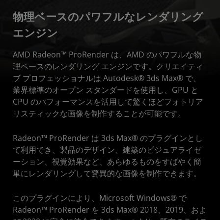
物理ベースのパワフルなレンダリング
ダウンロード
エンジン
主な特長
AMD Radeon™ ProRender は、AMD のパワフルな物
機能の詳細
理ベースのレンダリング エンジンです。クリエイティ
システム要件
ブ プロフェッショナルは Autodesk® 3ds Max® で、
業界標準のオープン スタンダードを使用し、GPU と
リソース
CPU のパフォーマンスを活用して驚くほどフォトリア
リスティックな画像を制作することが可能です。
Radeon™ ProRender は 3ds Max® のプラグインとし
て利用でき、製品のデザイン、建築のビジュアライゼ
ーション、視覚効果など、あらゆるものをすばやく簡
単にレンダリングして驚異的な画像を制作できます。
このプラグインにより、Microsoft Windows® で
Radeon™ ProRender を 3ds Max® 2018、2019、およ