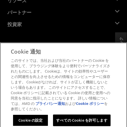
リソース
企業責任
イベント
キャリア
デベロッパー セントラル
パートナー
メディア ライブラリ
お問い合わせ
ブログ
AMD パートナー ハブ
投資家
ケース スタディ
正規販売代理店
ウェビナー
投資家向け情報
AMD ユニバーシティ プログラム
フィードバック
リソースを探す
財務情報
取締役会
Cookie 通知
利用規約
ガバナンス報告書
プライバシー
このサイトでは、当社および当社のパートナーの Cookie を
SEC 提出書類
商標
使用して、ブラウジング体験をより便利でパーソナライズさ
れたものにします。 Cookieは、サイトの効率性やユーザー
サプライ チェーンの透明性
との関連性を向上させるための情報をコンピューターに保存
公正でオープンな競争
します。 Cookieがなければ、サイトが正しく機能しないと
英国税務戦略
いう場合もあります。 このサイトにアクセスすることで、
Cookie ポリシー
Cookie ポリシーに記載されている Cookie の使用と使用への
同意を当社に指示したことになります。 詳しい情報につい
Cookie の設定
ては、AMD の
プライバシー通知
および
Cookie ポリシー
を
参照してください。
© 2026 Advanced Micro Devices, Inc.
Cookie の設定
すべての Cookie を許可します