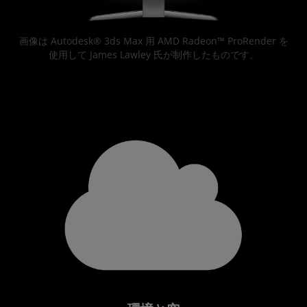
画像は Autodesk® 3ds Max 用 AMD Radeon™ ProRender を
使用して James Lawley 氏が制作したものです。