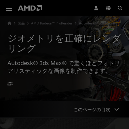
AMD ウェブサイト アクセシビリティ ステートメント
製品
AMD Radeon™ ProRender
Autodesk® 3ds Max®
ジオメトリを正確にレンダ
リング
Autodesk® 3ds Max® で驚くほどフォトリ
アリスティックな画像を制作できます。
このページの目次
概要