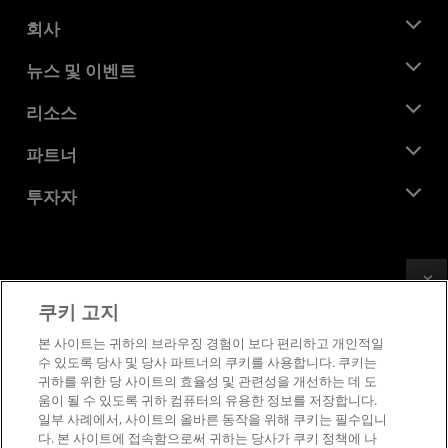
회사
AMD 소개
뉴스 및 이벤트
관리팀
뉴스룸
리소스
기업의 사회적 책임
이벤트
채용
개발자 센트럴
파트너
미디어 라이브러리
문의하기
블로그
AMD 파트너 허브
투자자
사례 연구
공식 유통업체
웨비나
투자자 관계
AMD 대학 프로그램
리소스 살펴보기
재무 정보
이사위원회
Feedback
이용약관
쿠키 고지
거버넌스 문서
프라이버시
SEC 신고서
상표
본 사이트는 귀하의 브라우징 경험이 보다 편리하고 개인적일
수 있도록 당사 및 당사 파트너의 쿠키를 사용합니다. 쿠키는
공급망 투명성
귀하를 위한 당 사이트의 효율성 및 관련성을 개선하는 데 도
공정 및 공개 경쟁
움이 될 수 있도록 귀하 컴퓨터의 유용한 정보를 저장합니다.
영국 세금 전략
일부 사례에서, 사이트의 올바른 동작을 위해 쿠키는 필수입니
쿠키 정책
다. 본 사이트에 접속함으로써 귀하는 당사가 쿠키 정책에 나