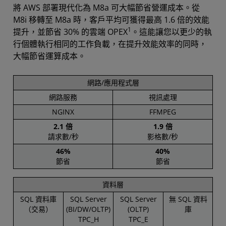
將 AWS 部署現代化為 M8a 可大幅節省營運成本。從
M8i 移轉至 M8a 時，客戶平均可獲得最高 1.6 倍的效能
1
提升，並節省 30% 的雲端 OPEX
。這能讓您以更少的執
行個體執行相同的工作負載，在提升效能效率的同時，
大幅節省運算成本。
網路/應用程式層
網路服務
視訊處理
NGINX
FFMPEG
2.1 倍
1.9 倍
請求數/秒
影格數/秒
46%
40%
節省
節省
資料層
SQL 資料庫
SQL Server
SQL Server
無 SQL 資料
（交易）
(BI/DW/OLTP)
(OLTP)
庫
TPC_H
TPC_E