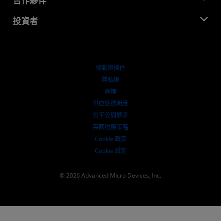
合作夥伴
媒體庫
聯絡我們
部落格
AMD 合作夥伴中心
投資者
案例研究
授權經銷商
網路研討會
投資者關係
AMD 大學計畫
探索資源
財務資訊
董事會
條款與條件
治理文件
隱私權
行情走勢
商標
供应链透明度
公平公開競爭
英國稅務策略
Cookie 政策
Cookie 設定
© 2026 Advanced Micro Devices, Inc.