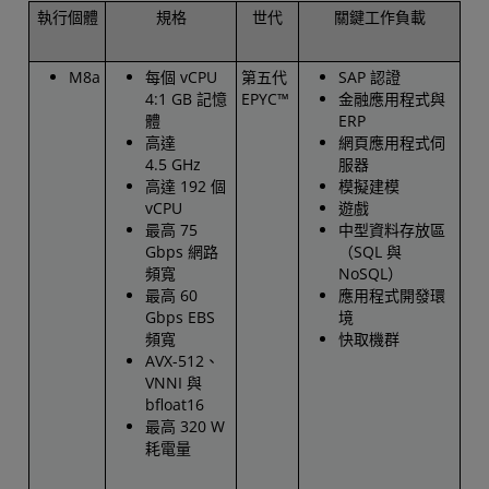
執行個體
規格
世代
關鍵工作負載
M8a
每個 vCPU
第五代
SAP 認證
4:1 GB 記憶
EPYC™
金融應用程式與
體
ERP
高達
網頁應用程式伺
4.5 GHz
服器
高達 192 個
模擬建模
vCPU
遊戲
最高 75
中型資料存放區
Gbps 網路
（SQL 與
頻寬
NoSQL）
最高 60
應用程式開發環
Gbps EBS
境
頻寬
快取機群
AVX-512、
VNNI 與
bfloat16
最高 320 W
耗電量