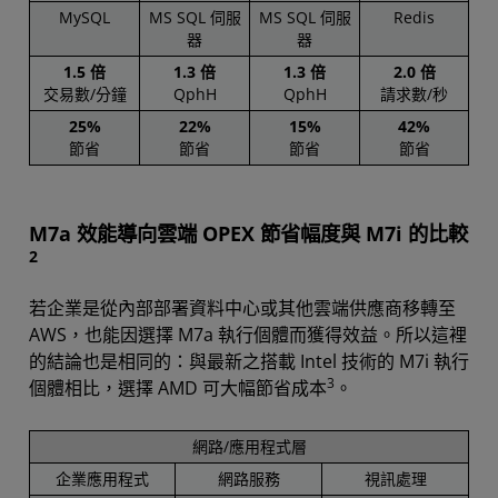
MySQL
MS SQL 伺服
MS SQL 伺服
Redis
器
器
1.5 倍
1.3 倍
1.3 倍
2.0 倍
交易數/分鐘
QphH
QphH
請求數/秒
25%
22%
15%
42%
節省
節省
節省
節省
M7a 效能導向雲端 OPEX 節省幅度與 M7i 的比較
2
若企業是從內部部署資料中心或其他雲端供應商移轉至
AWS，也能因選擇 M7a 執行個體而獲得效益。所以這裡
的結論也是相同的：與最新之搭載 Intel 技術的 M7i 執行
3
個體相比，選擇 AMD 可大幅節省成本
。
網路/應用程式層
企業應用程式
網路服務
視訊處理