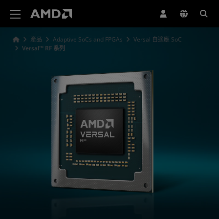
AMD 網站無障礙聲明
產品
Adaptive SoCs and FPGAs
Versal 自適應 SoC
Versal™ RF 系列