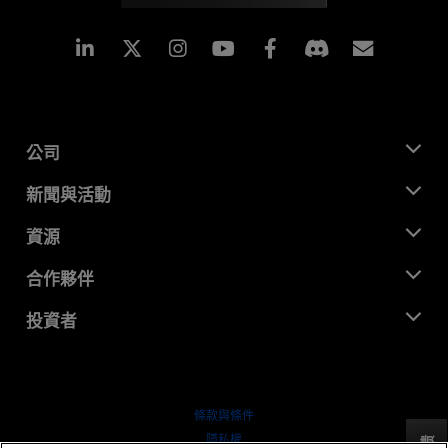
Linkedin
Instagram
Facebook
訂閱
公司
關於 AMD
新聞與活動
管理團隊
新聞室
資源
企業責任
活動
招聘
開發者中心
合作夥伴
媒體庫
聯絡我們
部落格
AMD 合作夥伴中心
投資者
案例研究
授權經銷商
網路研討會
投資者關係
AMD 大學計畫
探索資源
財務資訊
董事會
條款與條件
治理文件
隱私權