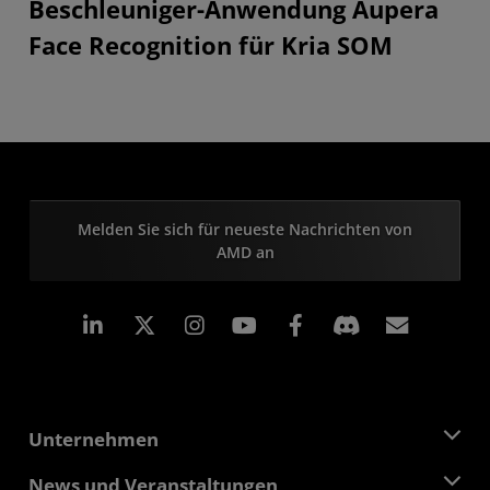
Beschleuniger-Anwendung Aupera
Face Recognition für Kria SOM
Melden Sie sich für neueste Nachrichten von
AMD an
LinkedIn
Instagram
Facebook
Abonn
Unternehmen
Über AMD
News und Veranstaltungen