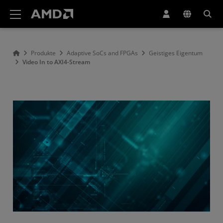
Erklärung zur Barrierefreiheit auf der AMD Website
Produkte
Adaptive SoCs and FPGAs
Geistiges Eigentum
Video In to AXI4-Stream