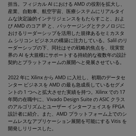
担当。フィジカル AI における AMD の役割を拡大し、
産業、自動車、航空宇宙、医療システムにリアルタイ
ムな決定論的インテリジェンスをもたらすこと、およ
び AMD のコア IP と、パッケージングとテクノロジに
おけるリーダーシップを活用した規律あるセミカスタ
ム シリコン ビジネスの構築に注力している。Salil のリ
ーダーシップの下、同社はその戦略的焦点を、現実世
界の AI を大規模にサポートする持続的な複数年の設計
契約とプラットフォームの展開へと発展させている。
2022 年に Xilinx から AMD に入社し、初期のデータセ
ンター ビジネスを AMD の最も急成長しているセグメ
ントの 1 つへと拡大させた実績を持つ。Xilinx での 17
年間の在職中に、Vivado Design Suite の ASIC クラス
のアルゴリズムとユーザー インターフェイスを FPGA
設計者に紹介。また、AMD プラットフォーム上でのシ
ームレスなアプリケーション展開を可能にする Vitis を
開発しリリースした。