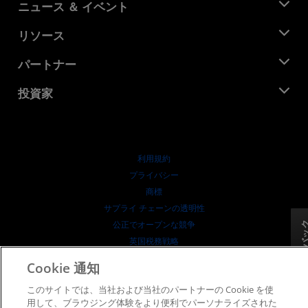
AMD について
ニュース ＆ イベント
役員
ニュースルーム
リソース
企業責任
イベント
キャリア
デベロッパー セントラル
パートナー
メディア ライブラリ
お問い合わせ
ブログ
AMD パートナー ハブ
投資家
ケース スタディ
正規販売代理店
ウェビナー
投資家向け情報
AMD ユニバーシティ プログラム
リソースを探す
財務情報
取締役会
利用規約
ガバナンス報告書
プライバシー
SEC 提出書類
商標
サプライ チェーンの透明性
公正でオープンな競争
フィードバ
英国税務戦略
Cookie ポリシー
Cookie 通知
Cookie の設定
このサイトでは、当社および当社のパートナーの Cookie を使
用して、ブラウジング体験をより便利でパーソナライズされた