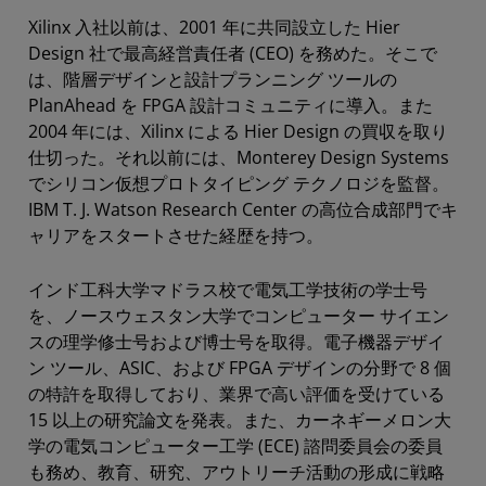
Xilinx 入社以前は、2001 年に共同設立した Hier
Design 社で最高経営責任者 (CEO) を務めた。そこで
は、階層デザインと設計プランニング ツールの
PlanAhead を FPGA 設計コミュニティに導入。また
2004 年には、Xilinx による Hier Design の買収を取り
仕切った。それ以前には、Monterey Design Systems
でシリコン仮想プロトタイピング テクノロジを監督。
IBM T. J. Watson Research Center の高位合成部門でキ
ャリアをスタートさせた経歴を持つ。
インド工科大学マドラス校で電気工学技術の学士号
を、ノースウェスタン大学でコンピューター サイエン
スの理学修士号および博士号を取得。電子機器デザイ
ン ツール、ASIC、および FPGA デザインの分野で 8 個
の特許を取得しており、業界で高い評価を受けている
15 以上の研究論文を発表。また、カーネギーメロン大
学の電気コンピューター工学 (ECE) 諮問委員会の委員
も務め、教育、研究、アウトリーチ活動の形成に戦略