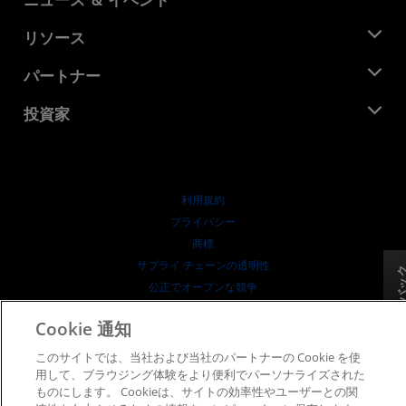
役員
ニュースルーム
リソース
企業責任
イベント
キャリア
デベロッパー セントラル
パートナー
メディア ライブラリ
お問い合わせ
ブログ
AMD パートナー ハブ
投資家
ケース スタディ
正規販売代理店
ウェビナー
投資家向け情報
AMD ユニバーシティ プログラム
リソースを探す
財務情報
取締役会
利用規約
ガバナンス報告書
プライバシー
SEC 提出書類
商標
サプライ チェーンの透明性
フィードバ
公正でオープンな競争
英国税務戦略
Cookie 通知
Cookie ポリシー
Cookie の設定
このサイトでは、当社および当社のパートナーの Cookie を使
用して、ブラウジング体験をより便利でパーソナライズされた
ものにします。 Cookieは、サイトの効率性やユーザーとの関
© 2026 Advanced Micro Devices, Inc.