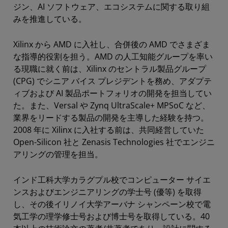
ジン、AI ソフトウェア、エコシステムに関する取り組
みを推進している。
Xilinx から AMD に入社し、合併後の AMD でさまざま
な指導的役割を担う。AMD の人工知能グループを率い
る現職に就く前は、Xilinx のセントラル製品グループ
(CPG) でシニア バイス プレジデントを務め、アダプテ
ィブおよび AI 製品ポートフォリオの開発を担当してい
た。また、Versal や Zynq UltraScale+ MPSoC など、
業界をリードする製品の開発を主導した経験を持つ。
2008 年に Xilinx に入社する前は、共同経営していた
Open-Silicon 社と Zenasis Technologies 社でエンジニ
アリングの管理を担当。
インド工科大学カラグプル校でコンピューター サイエ
ンスおよびエンジニアリングの学士号 (優等) を取得
し、その後イリノイ大学アーバナ シャンペーン校で電
気工学の理学修士号および博士号を取得している。40