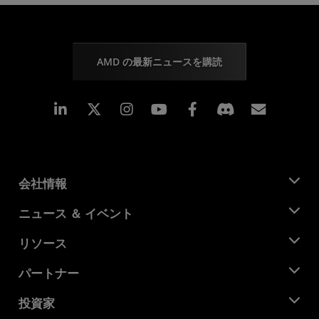
AMD の最新ニュースを購読
Linkedin
Instagram
Facebook
購読
会社情報
AMD について
ニュース ＆ イベント
役員
ニュースルーム
リソース
企業責任
イベント
キャリア
デベロッパー セントラル
パートナー
メディア ライブラリ
お問い合わせ
ブログ
AMD パートナー ハブ
投資家
ケース スタディ
正規販売代理店