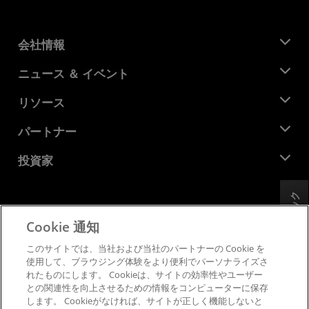
会社情報
AMD について
ニュース ＆ イベント
役員
ニュースルーム
リソース
企業責任
イベント
キャリア
デベロッパー セントラル
パートナー
メディア ライブラリ
お問い合わせ
ブログ
AMD パートナー ハブ
投資家
ケース スタディ
正規販売代理店
ウェビナー
投資家向け情報
AMD ユニバーシティ プログラム
フィードバック
リソースを探す
財務情報
取締役会
Cookie 通知
利用規約
ガバナンス報告書
プライバシー
このサイトでは、当社および当社のパートナーの Cookie を
SEC 提出書類
商標
使用して、ブラウジング体験をより便利でパーソナライズさ
れたものにします。 Cookieは、サイトの効率性やユーザー
サプライ チェーンの透明性
との関連性を向上させるための情報をコンピューターに保存
公正でオープンな競争
します。 Cookieがなければ、サイトが正しく機能しないと
英国税務戦略