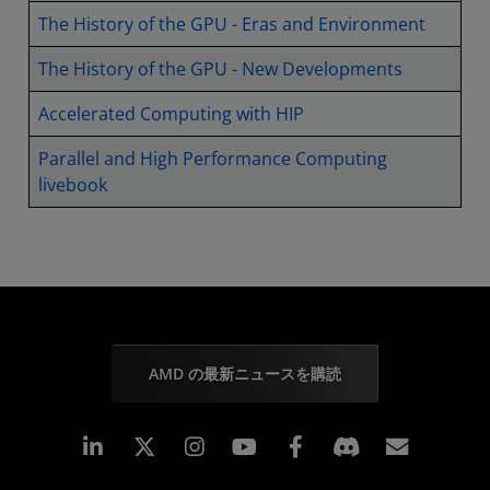
The History of the GPU - Eras and Environment
The History of the GPU - New Developments
Accelerated Computing with HIP
Parallel and High Performance Computing
livebook
AMD の最新ニュースを購読
Linkedin
Instagram
Facebook
購読