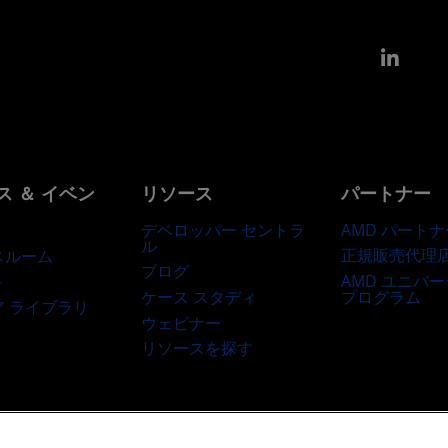
Link
ス ＆ イベン
リソース
パートナー
デベロッパー セントラ
AMD パートナ
ル
正規販売代理
スルーム
ブログ
AMD ユニバ
ト
ケース スタディ
プログラム
ア ライブラリ
ウェビナー
リソースを探す