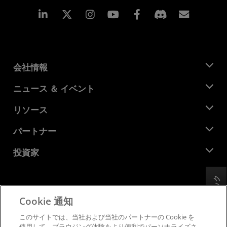
Linkedin
Instagram
Facebook
購読
会社情報
AMD について
ニュース ＆ イベント
役員
ニュースルーム
リソース
企業責任
イベント
キャリア
デベロッパー セントラル
パートナー
メディア ライブラリ
お問い合わせ
ブログ
AMD パートナー ハブ
投資家
ケース スタディ
正規販売代理店
ウェビナー
投資家向け情報
AMD ユニバーシティ プログラム
フィードバック
リソースを探す
財務情報
取締役会
Cookie 通知
利用規約
ガバナンス報告書
プライバシー
このサイトでは、当社および当社のパートナーの Cookie を
SEC 提出書類
商標
使用して、ブラウジング体験をより便利でパーソナライズさ