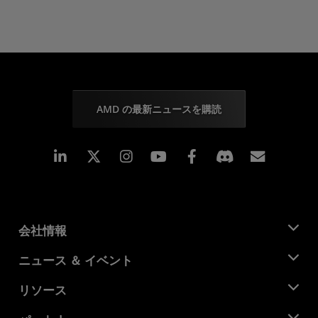
AMD の最新ニュースを購読
Linkedin
Instagram
Facebook
購読
会社情報
AMD について
ニュース ＆ イベント
役員
ニュースルーム
リソース
企業責任
イベント
キャリア
デベロッパー セントラル