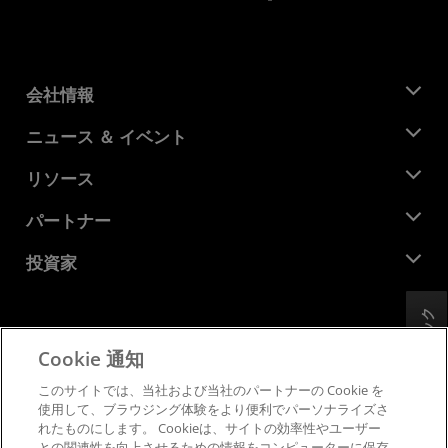
会社情報
AMD について
ニュース ＆ イベント
役員
ニュースルーム
リソース
企業責任
イベント
キャリア
デベロッパー セントラル
パートナー
メディア ライブラリ
お問い合わせ
ブログ
AMD パートナー ハブ
投資家
ケース スタディ
正規販売代理店
ウェビナー
投資家向け情報
AMD ユニバーシティ プログラム
フィードバック
リソースを探す
財務情報
取締役会
Cookie 通知
利用規約
ガバナンス報告書
プライバシー
このサイトでは、当社および当社のパートナーの Cookie を
SEC 提出書類
商標
使用して、ブラウジング体験をより便利でパーソナライズさ
れたものにします。 Cookieは、サイトの効率性やユーザー
サプライ チェーンの透明性
との関連性を向上させるための情報をコンピューターに保存