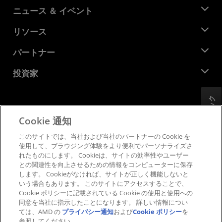
AMD について
ニュース ＆ イベント
役員
ニュースルーム
リソース
企業責任
イベント
キャリア
デベロッパー セントラル
パートナー
メディア ライブラリ
お問い合わせ
ブログ
AMD パートナー ハブ
投資家
ケース スタディ
正規販売代理店
ウェビナー
投資家向け情報
AMD ユニバーシティ プログラム
フィードバック
リソースを探す
財務情報
取締役会
Cookie 通知
利用規約
ガバナンス報告書
プライバシー
このサイトでは、当社および当社のパートナーの Cookie を
SEC 提出書類
商標
使用して、ブラウジング体験をより便利でパーソナライズさ
れたものにします。 Cookieは、サイトの効率性やユーザー
サプライ チェーンの透明性
との関連性を向上させるための情報をコンピューターに保存
公正でオープンな競争
します。 Cookieがなければ、サイトが正しく機能しないと
英国税務戦略
いう場合もあります。 このサイトにアクセスすることで、
Cookie ポリシー
Cookie ポリシーに記載されている Cookie の使用と使用への
同意を当社に指示したことになります。 詳しい情報につい
Cookie の設定
ては、AMD の
プライバシー通知
および
Cookie ポリシー
を
参照してください。