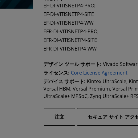
EF-DI-VITISNETP4-PROJ
EF-DI-VITISNETP4-SITE
EF-DI-VITISNETP4-WW
EFR-DI-VITISNETP4-PROJ
EFR-DI-VITISNETP4-SITE
EFR-DI-VITISNETP4-WW
デザイン ツール サポート:
Vivado Softwa
ライセンス:
Core License Agreement
デバイス サポート:
Kintex UltraScale, Kint
Versal HBM, Versal Premium, Versal Prime
UltraScale+ MPSoC, Zynq UltraScale+ RF
注文
セキュア サイト アク