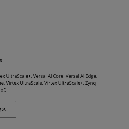
re
ex UltraScale+, Versal AI Core, Versal AI Edge,
, Virtex UltraScale, Virtex UltraScale+, Zynq
SoC
セス