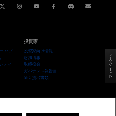
edin
Instagram
Facebook
購読
投資家
ー ハブ
投資家向け情報
フィードバック
店
財務情報
ーシティ
取締役会
ガバナンス報告書
SEC 提出書類
okie ポリシー
Cookie の設定