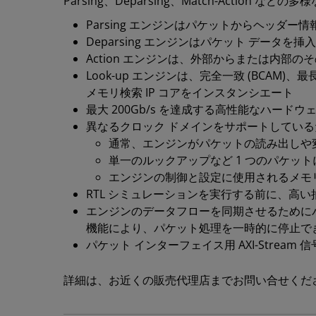
Parsing、Deparsing、Match-Action な
Parsing エンジンはパケットからヘッダー
Deparsing エンジンはパケット データ
Action エンジンは、外部からまたは内
Look-up エンジンは、完全一致 (BCAM)
メモリ検索 IP コアをインスタンシエート
最大 200Gb/s を達成する高性能なハード
異なるクロック ドメインをサポートしてい
通常、エンジンがパケットの読み出しや変
単一のルックアップなど 1 つのパケット
エンジンの制御と設定に使用されるメモ
RTL シミュレーションを実行する前に、高
エンジンのデータフローを同期させるためにバ
機能により、パケット処理を一時的に停止で
パケット インターフェイス用 AXI-Stream
詳細は、お近くの販売代理店までお問い合せくだ