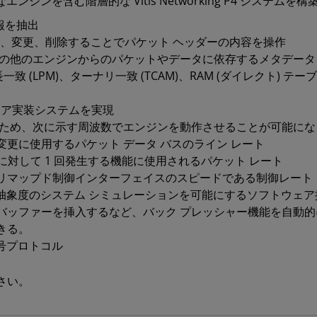
どの多様なエンジンを含む階層的な Vitis Networking P4 システム
情報を抽出
を挿入、変更、削除することでパケット ヘッダーの内容を操作
部のその他のエンジンからのパケットやデータに依存するメタデー
、最長一致 (LPM)、ターナリ一致 (TCAM)、RAM (ダイレク
ウェア実装システムを実現
るため、次に示す周波数でエンジンを動作させることが可能にな
更に使用するパケット データ バスのライン レート
に対して 1 回発生する機能に使用されるパケット レート
リマップド制御インターフェイスのスピードである制御レート
い抽象度のシステム シミュレーションを可能にするソフトウェア
ッファーを挿入するなど、バック プレッシャー機能を自動的
きる。
 信号プロトコル
さい。