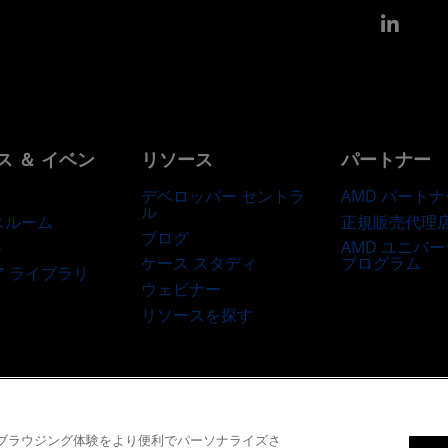
Link
ス ＆ イベン
リソース
パートナー
デベロッパー セントラ
AMD パートナ
ル
正規販売代理
スルーム
ブログ
AMD ユニバ
ト
ケース スタディ
プログラム
ア ライブラリ
ウェビナー
リソースを探す
商標
サプライ チェーンの透明性
公正でオープンな競争
英国税務戦略
Co
て、ブラウジング体験をより便利でパーソナライズさ