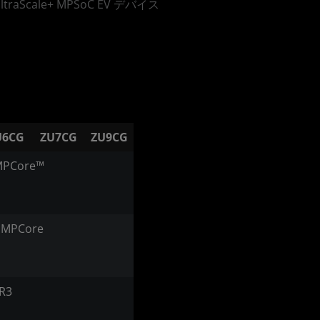
UltraScale+ MPSoC EV デバイス
U6CG
ZU7CG
ZU9CG
MPCore™
 MPCore
R3