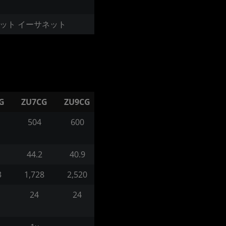
、ギガビット イーサネット
G
ZU7CG
ZU9CG
504
600
44.2
40.9
3
1,728
2,520
24
24