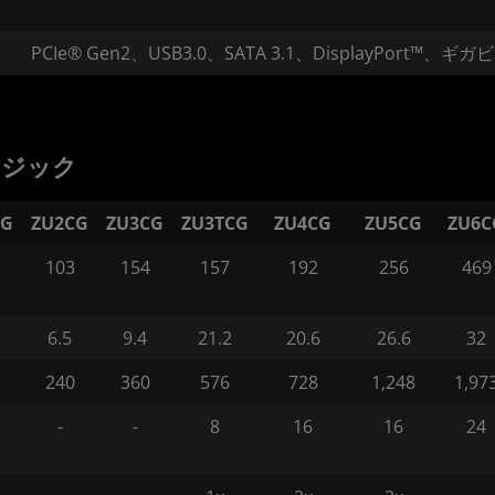
PCIe® Gen2、USB3.0、SATA 3.1、DisplayPort™
ロジック
CG
ZU2CG
ZU3CG
ZU3TCG
ZU4CG
ZU5CG
ZU6C
103
154
157
192
256
469
6.5
9.4
21.2
20.6
26.6
32
240
360
576
728
1,248
1,97
-
-
8
16
16
24