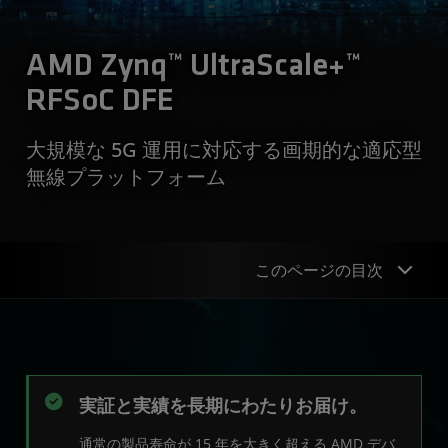
AMD Zynq™ UltraScale+™
RFSoC DFE
大規模な 5G 運用に対応する画期的な適応型
無線プラットフォーム
このページの目次
概要
5G ユース ケース
実証と実績を長期にわたりお届け。
市場
通常の製品寿命が 15 年を大きく超える AMD デバ