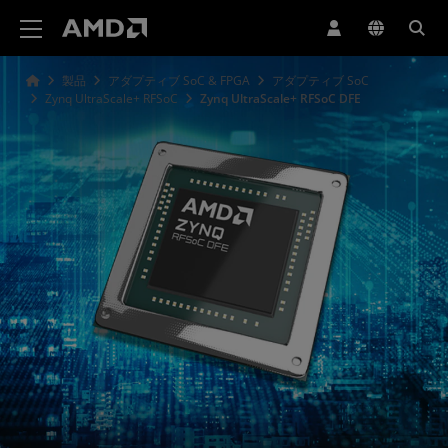
AMD ウェブサイト アクセシビリティ ステートメント
製品
アダプティブ SoC & FPGA
アダプティブ SoC
Zynq UltraScale+ RFSoC
Zynq UltraScale+ RFSoC DFE