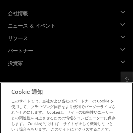
会社情報
AMD について
ニュース ＆ イベント
役員
ニュースルーム
リソース
企業責任
イベント
キャリア
デベロッパー セントラル
パートナー
メディア ライブラリ
お問い合わせ
ブログ
AMD パートナー ハブ
投資家
ケース スタディ
正規販売代理店
ウェビナー
投資家向け情報
AMD ユニバーシティ プログラム
フィードバック
リソースを探す
財務情報
取締役会
Cookie 通知
利用規約
ガバナンス報告書
プライバシー
このサイトでは、当社および当社のパートナーの Cookie を
SEC 提出書類
商標
使用して、ブラウジング体験をより便利でパーソナライズさ
れたものにします。 Cookieは、サイトの効率性やユーザー
サプライ チェーンの透明性
との関連性を向上させるための情報をコンピューターに保存
公正でオープンな競争
します。 Cookieがなければ、サイトが正しく機能しないと
英国税務戦略
いう場合もあります。 このサイトにアクセスすることで、