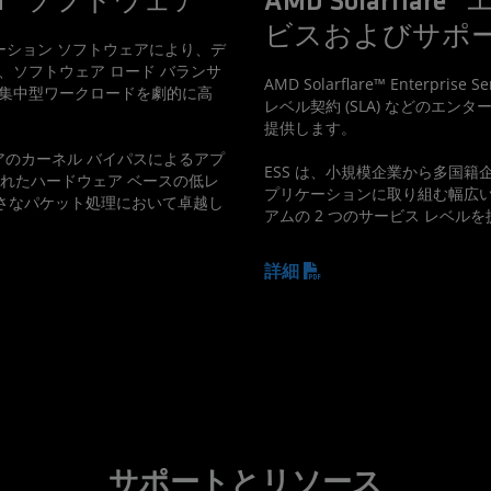
nload™ ソフトウェア
AMD Solarfla
ビスおよびサポ
レーション ソフトウェアにより、デ
、ソフトウェア ロード バランサ
AMD Solarflare™ Enterprise 
ク集中型ワークロードを劇的に高
レベル契約 (SLA) などのエン
提供します。
ェアのカーネル バイパスによるアプ
ESS は、小規模企業から多国籍
優れたハードウェア ベースの低レ
プリケーションに取り組む幅広
さなパケット処理において卓越し
アムの 2 つのサービス レベル
詳細
サポートとリソース