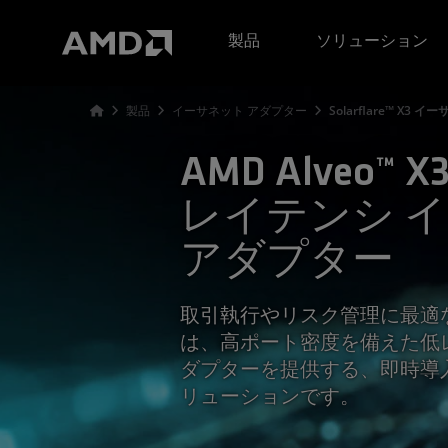
AMD ウェブサイト アクセシビリティ ステートメント
製品
ソリューション
製品
イーサネット アダプター
Solarflare™ X3
AMD Alveo™
レイテンシ 
アダプター
取引執行やリスク管理に最適な AM
は、高ポート密度を備えた低レ
ダプターを提供する、即時導
リューションです。