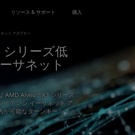
リソース & サポート
購入
 イーサネット アダプター
 X3 シリーズ低
イーサネット
D Alveo™ X3 シリーズ
イテンシ イーサネット ア
入が可能なターンキー ソ