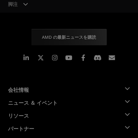
脚注
AMD の最新ニュースを購読
Linkedin
Instagram
Facebook
購読
会社情報
AMD について
ニュース ＆ イベント
役員
ニュースルーム
リソース
企業責任
イベント
キャリア
デベロッパー セントラル
パートナー
メディア ライブラリ
お問い合わせ
ブログ