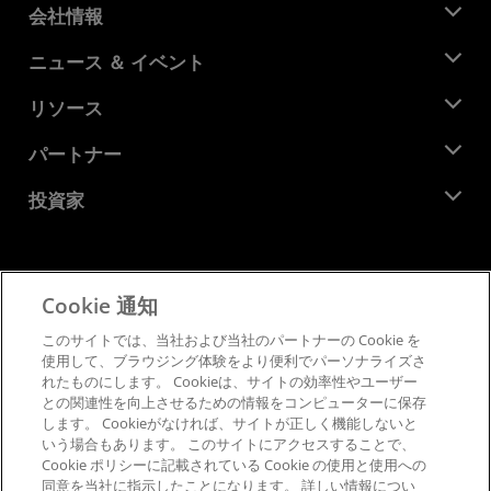
会社情報
AMD について
ニュース ＆ イベント
役員
ニュースルーム
リソース
企業責任
イベント
キャリア
デベロッパー セントラル
パートナー
メディア ライブラリ
お問い合わせ
ブログ
AMD パートナー ハブ
投資家
ケース スタディ
正規販売代理店
ウェビナー
投資家向け情報
AMD ユニバーシティ プログラム
リソースを探す
財務情報
取締役会
Cookie 通知
利用規約
ガバナンス報告書
プライバシー
このサイトでは、当社および当社のパートナーの Cookie を
SEC 提出書類
商標
使用して、ブラウジング体験をより便利でパーソナライズさ
れたものにします。 Cookieは、サイトの効率性やユーザー
サプライ チェーンの透明性
との関連性を向上させるための情報をコンピューターに保存
公正でオープンな競争
します。 Cookieがなければ、サイトが正しく機能しないと
英国税務戦略
いう場合もあります。 このサイトにアクセスすることで、
Cookie ポリシー
Cookie ポリシーに記載されている Cookie の使用と使用への
同意を当社に指示したことになります。 詳しい情報につい
Cookie の設定