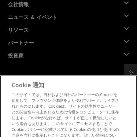
会社情報
AMD について
ニュース ＆ イベント
役員
ニュースルーム
リソース
企業責任
イベント
キャリア
デベロッパー セントラル
パートナー
メディア ライブラリ
お問い合わせ
ブログ
AMD パートナー ハブ
投資家
ケース スタディ
正規販売代理店
ウェビナー
投資家向け情報
AMD ユニバーシティ プログラム
リソースを探す
フィードバック
財務情報
取締役会
Cookie 通知
利用規約
ガバナンス報告書
プライバシー
このサイトでは、当社および当社のパートナーの Cookie を
SEC 提出書類
商標
使用して、ブラウジング体験をより便利でパーソナライズさ
れたものにします。 Cookieは、サイトの効率性やユーザー
サプライ チェーンの透明性
との関連性を向上させるための情報をコンピューターに保存
公正でオープンな競争
します。 Cookieがなければ、サイトが正しく機能しないと
英国税務戦略
いう場合もあります。 このサイトにアクセスすることで、
Cookie ポリシー
Cookie ポリシーに記載されている Cookie の使用と使用への
同意を当社に指示したことになります。 詳しい情報につい
Cookie の設定