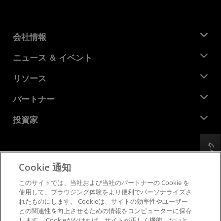
会社情報
AMD について
ニュース ＆ イベント
役員
ニュースルーム
リソース
企業責任
イベント
キャリア
デベロッパー セントラル
パートナー
メディア ライブラリ
お問い合わせ
ブログ
AMD パートナー ハブ
投資家
ケース スタディ
正規販売代理店
ウェビナー
投資家向け情報
AMD ユニバーシティ プログラム
リソースを探す
フィードバック
財務情報
取締役会
Cookie 通知
利用規約
ガバナンス報告書
プライバシー
このサイトでは、当社および当社のパートナーの Cookie を
SEC 提出書類
商標
使用して、ブラウジング体験をより便利でパーソナライズさ
れたものにします。 Cookieは、サイトの効率性やユーザー
サプライ チェーンの透明性
との関連性を向上させるための情報をコンピューターに保存
公正でオープンな競争
します。 Cookieがなければ、サイトが正しく機能しないと