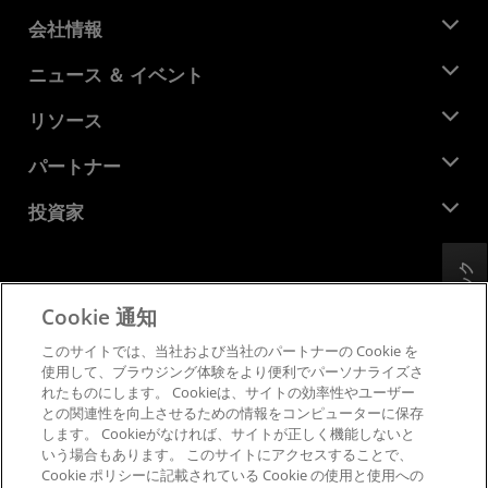
会社情報
AMD について
ニュース ＆ イベント
役員
ニュースルーム
リソース
企業責任
イベント
キャリア
デベロッパー セントラル
パートナー
メディア ライブラリ
お問い合わせ
ブログ
AMD パートナー ハブ
投資家
ケース スタディ
正規販売代理店
ウェビナー
投資家向け情報
AMD ユニバーシティ プログラム
フィードバック
リソースを探す
財務情報
取締役会
Cookie 通知
利用規約
ガバナンス報告書
プライバシー
このサイトでは、当社および当社のパートナーの Cookie を
SEC 提出書類
商標
使用して、ブラウジング体験をより便利でパーソナライズさ
れたものにします。 Cookieは、サイトの効率性やユーザー
サプライ チェーンの透明性
との関連性を向上させるための情報をコンピューターに保存
公正でオープンな競争
します。 Cookieがなければ、サイトが正しく機能しないと
英国税務戦略
いう場合もあります。 このサイトにアクセスすることで、
Cookie ポリシー
Cookie ポリシーに記載されている Cookie の使用と使用への